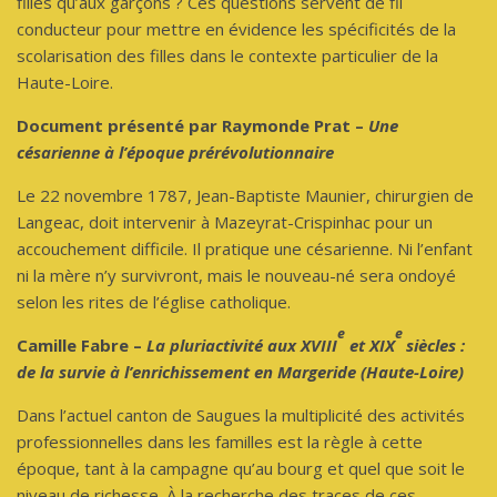
filles qu’aux garçons ? Ces questions servent de fil
conducteur pour mettre en évidence les spécificités de la
scolarisation des filles dans le contexte particulier de la
Haute-Loire.
Document présenté par Raymonde Prat –
Une
césarienne à l’époque prérévolutionnaire
Le 22 novembre 1787, Jean-Baptiste Maunier, chirurgien de
Langeac, doit intervenir à Mazeyrat-Crispinhac pour un
accouchement difficile. Il pratique une césarienne. Ni l’enfant
ni la mère n’y survivront, mais le nouveau-né sera ondoyé
selon les rites de l’église catholique.
e
e
Camille Fabre –
La pluriactivité aux XVIII
et XIX
siècles :
de la survie à l’enrichissement en Margeride (Haute-Loire)
Dans l’actuel canton de Saugues la multiplicité des activités
professionnelles dans les familles est la règle à cette
époque, tant à la campagne qu’au bourg et quel que soit le
niveau de richesse. À la recherche des traces de ces